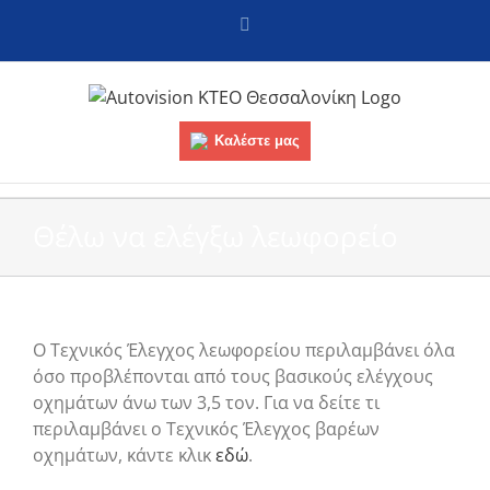
Skip
Facebook
to
content
Καλέστε μας
Θέλω να ελέγξω λεωφορείο
Ο Τεχνικός Έλεγχος λεωφορείου περιλαμβάνει όλα
όσο προβλέπονται από τους βασικούς ελέγχους
οχημάτων άνω των 3,5 τον. Για να δείτε τι
περιλαμβάνει ο Τεχνικός Έλεγχος βαρέων
οχημάτων, κάντε κλικ
εδώ
.