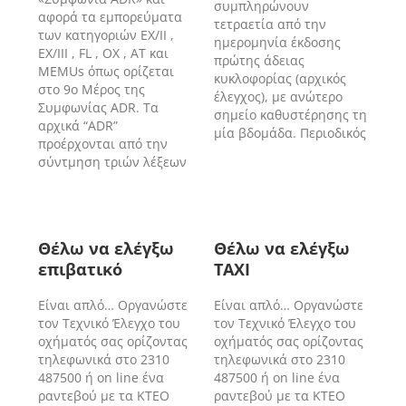
συμπληρώνουν
αφορά τα εμπορεύματα
τετραετία από την
των κατηγοριών EX/II ,
ημερομηνία έκδοσης
EX/III , FL , OX , AT και
πρώτης άδειας
MEMUs όπως ορίζεται
κυκλοφορίας (αρχικός
στο 9ο Μέρος της
έλεγχος), με ανώτερο
Συμφωνίας ADR. Τα
σημείο καθυστέρησης τη
αρχικά “ADR”
μία βδομάδα. Περιοδικός
προέρχονται από την
σύντμηση τριών λέξεων
Θέλω να ελέγξω
Θέλω να ελέγξω
επιβατικό
TAXI
Είναι απλό… Οργανώστε
Είναι απλό… Οργανώστε
τον Τεχνικό Έλεγχο του
τον Τεχνικό Έλεγχο του
οχήματός σας ορίζοντας
οχήματός σας ορίζοντας
τηλεφωνικά στο 2310
τηλεφωνικά στο 2310
487500 ή on line ένα
487500 ή on line ένα
ραντεβού με τα ΚΤΕΟ
ραντεβού με τα ΚΤΕΟ