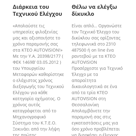
Διάρκεια του
Θέλω να ελέγξω
Τεχνικού Ελέγχου
δίκυκλο
«Απολαύστε τις
Είναι απλό… Οργανώστε
υπηρεσίες φιλοξενίας
τον Τεχνικό Έλεγχο του
μας και αξιοποιήστε το
δικύκλου σας ορίζοντας
χρόνο παραμονής σας
τηλεφωνικά στο 2310
στα ΚΤΕΟ AUTOVISION!»
487500 ή on line ένα
Με την Υ.Α. 20398/2177 (
ραντεβού με τα ΚΤΕΟ
ΦΕΚ 1469Β’ 03.05.2012 )
AUTOVISION
του Υπουργείου
Προσέρχεστε για Τεχνικό
Μεταφορών καθορίστηκε
Έλεγχο με τα
ο ελάχιστος χρόνος
απαραίτητα
διεξαγωγής του Τεχνικού
δικαιολογητικά σε ένα
Ελέγχου για κάθε
από τα τρία ΚΤΕΟ
κατηγορία οχήματος. Ο
AUTOVISION στη
χρόνος αυτός
Θεσσαλονίκη
καταγράφεται από το
Απολαμβάνετε την
Μηχανογραφικό
παραμονή σας στις
Σύστημα του Κ.Τ.Ε.Ο.
εγκαταστάσεις μας για
Ξεκινάει από την λήψη
όσο χρόνο προβλέπεται
της πρώτης
να διαρκέσει ο έλεγχος