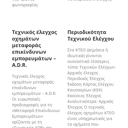
φωτογραφίας
Τεχνικός έλεγχος
Περιοδικότητα
οχημάτων
Τεχνικού Ελέγχου
μεταφοράς
Στα ΚΤΕΟ (Δημόσια ή
επικίνδυνων
Ιδιωτικά) γίνονται
εμπορευμάτων –
ουσιαστικά τέσσερεις
A.D.R.
τύποι Τεχνικών Ελέγχων:
Αρχικός έλεγχος
Τεχνικός έλεγχος
Περιοδικός Έλεγχος
οχημάτων μεταφοράς
Έκδοση Κάρτας Ελέγχου
επικίνδυνων
Καυσαερίων (ΚΕΚ)
εμπορευμάτων – A.D.R.
Εκούσιος Έλεγχος
Οι ευρωπαϊκές
Αναλυτικότερα: Αρχικός
προδιαγραφές για τη
Έλεγχος O τεχνικός
«Μεταφορά Επικίνδυνων
έλεγχος οχημάτων ΚΤΕΟ
Εμπορευμάτων»
είναι υποχρεωτικός για
ορίζονται με τη
τα οχήματα που
«Συμφωνία ADR» και