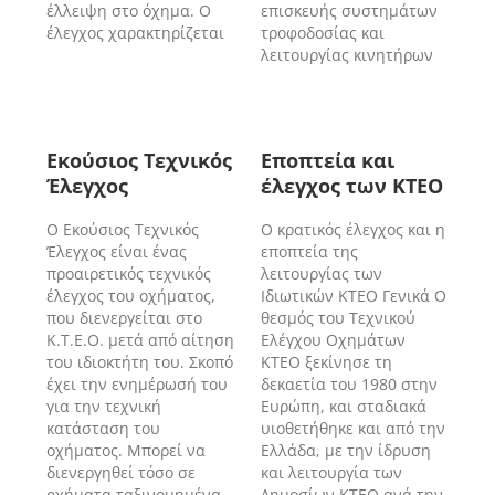
έλλειψη στο όχημα. Ο
επισκευής συστημάτων
έλεγχος χαρακτηρίζεται
τροφοδοσίας και
λειτουργίας κινητήρων
Εκούσιος Τεχνικός
Εποπτεία και
Έλεγχος
έλεγχος των ΚΤΕΟ
Ο Εκούσιος Τεχνικός
Ο κρατικός έλεγχος και η
Έλεγχος είναι ένας
εποπτεία της
προαιρετικός τεχνικός
λειτουργίας των
έλεγχος του οχήματος,
Ιδιωτικών ΚΤΕΟ Γενικά Ο
που διενεργείται στο
θεσμός του Τεχνικού
Κ.Τ.Ε.Ο. μετά από αίτηση
Ελέγχου Οχημάτων
του ιδιοκτήτη του. Σκοπό
ΚΤΕΟ ξεκίνησε τη
έχει την ενημέρωσή του
δεκαετία του 1980 στην
για την τεχνική
Ευρώπη, και σταδιακά
κατάσταση του
υιοθετήθηκε και από την
οχήματος. Μπορεί να
Ελλάδα, με την ίδρυση
διενεργηθεί τόσο σε
και λειτουργία των
οχήματα ταξινομημένα
Δημοσίων ΚΤΕΟ ανά την