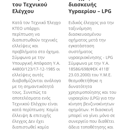
του Τεχνικού
διασκευής
Ελέγχου
Υγραερίου – LPG
Κατά τον Τεχνικό Έλεγχο
Ειδικός έλεγχος για την
ΚΤΕΟ υπάρχει
ταξινόμηση
περίπτωση να
διασκευασμένου
διαπιστωθούν τεχνικές
οχήματος μετά την
ελλείψεις και
εγκατάσταση
προβλήματα στο όχημα.
συστήματος
Σύμφωνα με την
υγραεριοκίνησης - LPG
Υπουργική Απόφαση Υ.Α.
Σύμφωνα με την Υ.Α.
44800/123/17-12-1985 οι
18586/698(ΦΕΚ 411Β’
ελλείψεις αυτές
23.03.2000) του Υ.Μ.Ε.
διαβαθμίζονται ανάλογα
θεσμοθετήθηκε η
με τη σημαντικότητά
δυνατότητα
τους. Συνεπώς τα
χρησιμοποίησης και του
αποτελέσματα ενός
υγραερίου (LPG) για την
Τεχνικού Ελέγχου είναι
κίνηση βενζινοκίνητων
κατά περίπτωση: Καμία
οχημάτων. Η διασκευή
έλλειψη & επιτυχής
μπορεί να γίνει μόνο σε
έλεγχος Δεν έχει
συνεργείο που διαθέτει
διαπιστωθεί καμία
άδεια τοποθέτησης και