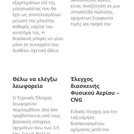
εξαρτημάτων επί της
είναι: Αναζήτηση σε μια
μοτοσυκλέτας που θα
ιστοσελίδα πώλησης
έχει ως αποτελεσμάτων
οχημάτων Συμφωνία
μείωση της μέγιστης
τιμής και αγορά του
καθαρής ισχύος του
κινητήρα της. Η
διασκευή μπορεί να γίνει
μόνο σε συνεργείο που
διαθέτει σχετική άδεια
Θέλω να ελέγξω
Έλεγχος
λεωφορείο
διασκευής
Φυσικού Αερίου –
Ο Τεχνικός Έλεγχος
CNG
λεωφορείου
περιλαμβάνει όλα όσο
Ειδικός έλεγχος για την
προβλέπονται από τους
ταξινόμηση
βασικούς ελέγχους
διασκευασμένου
οχημάτων άνω των 3,5
οχήματος μετά την
τον. Για να δείτε τι