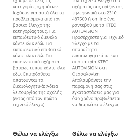
έχουμε σε όλες τις
τον Τεχνικό Έλεγχο του
κατηγορίες οχημάτων.
οχήματός σας ορίζοντας
Ισχύουν για αυτά όλα τα
τηλεφωνικά στο 2310
προβλεπόμενα από τον
487500 ή on line ένα
βασικό έλεγχο της
ραντεβού με τα ΚΤΕΟ
κατηγορίας τους. Για
AUTOVISION
εκπαιδευτικό δίκυκλο
Προσέρχεστε για Τεχνικό
κάντε κλικ εδώ. Για
Έλεγχο με τα
εκπαιδευτικό επιβατικό
απαραίτητα
κάντε κλικ εδώ. Για
δικαιολογητικά σε ένα
εκπαιδευτικά οχήματα
από τα τρία ΚΤΕΟ
βαρέως τύπου κάντε κλικ
AUTOVISION στη
εδώ. Επιπρόσθετα
Θεσσαλονίκη
απατούνται τα
Απολαμβάνετε την
δικαιολογητικά: Άδεια
παραμονή σας στις
λειτουργίας της σχολής
εγκαταστάσεις μας για
(εκτός από τον πρώτο
όσο χρόνο προβλέπεται
τεχνικό έλεγχο)
να διαρκέσει ο έλεγχος
Θέλω να ελέγξω
Θέλω να ελέγξω