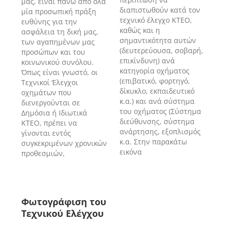
μας, είναι πάνω από όλα
διαπιστωθούν κατά τον
μία προσωπική πράξη
τεχνικό έλεγχο ΚΤΕΟ,
ευθύνης για την
καθώς και η
ασφάλεια τη δική μας,
σημαντικότητα αυτών
των αγαπημένων μας
(δευτερεύουσα, σοβαρή,
προσώπων και του
επικίνδυνη) ανά
κοινωνικού συνόλου.
κατηγορία οχήματος
Όπως είναι γνωστό, οι
(επιβατικό, φορτηγό,
Τεχνικοί Έλεγχοι
δίκυκλο, εκπαιδευτικό
οχημάτων που
κ.α.) και ανά σύστημα
διενεργούνται σε
του οχήματος (Σύστημα
Δημόσια ή Ιδιωτικά
διεύθυνσης, σύστημα
ΚΤΕΟ, πρέπει να
ανάρτησης, εξοπλισμός
γίνονται εντός
κ.α. Στην παρακάτω
συγκεκριμένων χρονικών
εικόνα
προθεσμιών,
Φωτογράφιση του
Τεχνικού Ελέγχου