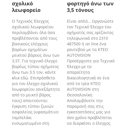
σχολικό
φορτηγό άνω των
λεωφορείο
3,5 τόνους
Ο Τεχνικός Έλεγχος
Είναι απλό… Οργανώστε
σχολικού λεωφορείου
τον Τεχνικό Έλεγχο του
περιλαμβάνει όλα όσα
οχήματός σας ορίζοντας
προβλέπονται από τους
τηλεφωνικά στο 2310
βασικούς ελέγχους
487500 ή on line ένα
βαρέων οχημάτων
ραντεβού με τα ΚΤΕΟ
μεικτού βάρους άνω των
AUTOVISION
3,5Τ. Για τεχνικό έλεγχο
Προσέρχεστε για Τεχνικό
βαρέως τύπου οχήματος
Έλεγχο με τα
άνω των 3,5 τον. κάντε
απαραίτητα
κλικ εδώ. Επιπρόσθετα
δικαιολογητικά σε ένα
για τον έλεγχο σχολικού
από τα τρία ΚΤΕΟ
λεωφορείου (ανεξάρτητα
AUTOVISION στη
από το μεικτό βάρος
Θεσσαλονίκη
τους) απαιτούνται:
Απολαμβάνετε την
έγκριση τύπου ζωνών
παραμονή σας στις
ασφαλείας (υφασμάτινο
εγκαταστάσεις μας για
ταμπελάκι
όσο χρόνο προβλέπεται
ενσωματωμένο στη
να διαρκέσει ο έλεγχος