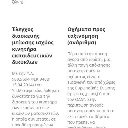
ζώνη)
Έλεγχος
Οχήματα προς
διασκευής
ταξινόμηση
μείωσης ισχύος
(ανάριθμα)
κινητήρα
Πέρα από την άμεση
εκπαιδευτικών
αγορά από ιδιώτη, μια
δικύκλων
άλλη πηγή απόκτησης
μεταχειρισμένου
Με την Υ.Α.
οχήματος είναι η
9882/694(ΦΕΚ 946Β’
εισαγωγή του από χώρες
15.04.2014) του
της Ευρωπαϊκής Ένωσης
Υπ.Μεταφορών. δόθηκε η
(ή τρίτες χώρες) ή από
δυνατότητα για την
τον ΟΔΔΥ. Στην
διασκευή του κινητήρα
περίπτωση αγοράς
των εκπαιδευτικών
μεταχειρισμένου από το
δικύκλων μοτοσικλετών,
εξωτερικό, τα βήματα
η οποία συνίσταται σε
που πρέπει να
προσθήκη ορισμένων
ακολουθήσει κάνεις