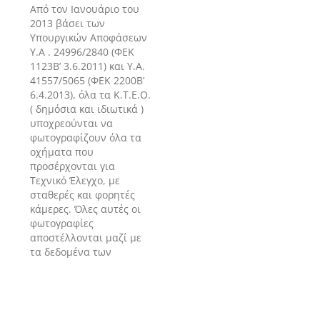
Από τον Ιανουάριο του
2013 βάσει των
Υπουργικών Αποφάσεων
Υ.Α . 24996/2840 (ΦΕΚ
1123Β’ 3.6.2011) και Υ.Α.
41557/5065 (ΦΕΚ 2200Β’
6.4.2013), όλα τα Κ.Τ.Ε.Ο.
( δημόσια και ιδιωτικά )
υποχρεούνται να
φωτογραφίζουν όλα τα
οχήματα που
προσέρχονται για
Τεχνικό Έλεγχο, με
σταθερές και φορητές
κάμερες. Όλες αυτές οι
φωτογραφίες
αποστέλλονται μαζί με
τα δεδομένα των