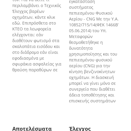
εγκατάσταση
περιλαμβάνει ο Τεχνικός
συστήματος
Έλεγχος βαρέων
πεπιεσμένου Φυσικού
οχημάτων, κάντε κλικ
Αερίου - CNG Με την Υ.Α.
εδώ. Επιπρόσθετα στο
10852/715/14(ΦΕΚ 1466Β’
ΚΤΕΟ τα λεωφορεία
05.06.2014) του Υπ.
ελέγχονται: εάν
Μεταφορών
διαθέτουν φωτισμό στα
θεσμοθετήθηκε η
σκαλοπάτια εισόδου και
δυνατότητα
στο διάδρομο εάν είναι
χρησιμοποίησης και του
εφοδιασμένα με
πεπιεσμένου φυσικού
σφυράκια ασφαλείας για
αερίου (CNG) για την
θραύση παραθύρων σε
κίνηση βενζινοκίνητων
οχημάτων. Η διασκευή
μπορεί να γίνει μόνο σε
συνεργείο που διαθέτει
άδεια τοποθέτησης και
επισκευής συστημάτων
Αποτελέσματα
Έλεγχος