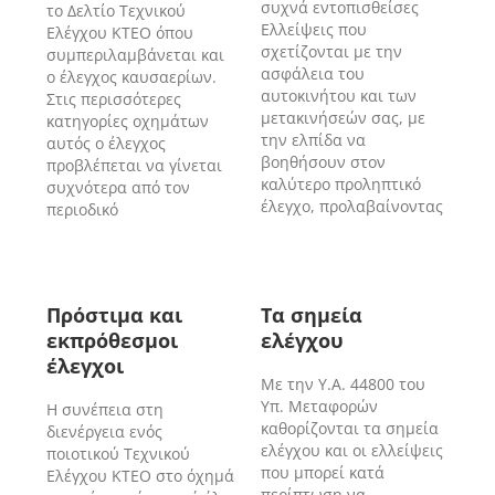
συχνά εντοπισθείσες
το Δελτίο Τεχνικού
Ελλείψεις που
Ελέγχου ΚΤΕΟ όπου
σχετίζονται με την
συμπεριλαμβάνεται και
ασφάλεια του
ο έλεγχος καυσαερίων.
αυτοκινήτου και των
Στις περισσότερες
μετακινήσεών σας, με
κατηγορίες οχημάτων
την ελπίδα να
αυτός ο έλεγχος
βοηθήσουν στον
προβλέπεται να γίνεται
καλύτερο προληπτικό
συχνότερα από τον
έλεγχο, προλαβαίνοντας
περιοδικό
Πρόστιμα και
Τα σημεία
εκπρόθεσμοι
ελέγχου
έλεγχοι
Με την Υ.Α. 44800 του
Υπ. Μεταφορών
Η συνέπεια στη
καθορίζονται τα σημεία
διενέργεια ενός
ελέγχου και οι ελλείψεις
ποιοτικού Τεχνικού
που μπορεί κατά
Ελέγχου ΚΤΕΟ στο όχημά
περίπτωση να