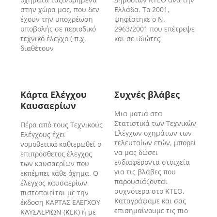
στην χώρα μας, που δεν
Ελλάδα. Τo 2001,
έχουν την υποχρέωση
ψηφίστηκε ο Ν.
υποβολής σε περιοδικό
2963/2001 που επέτρεψε
τεχνικό έλεγχο ( π.χ.
και σε ιδιώτες
διαθέτουν
Κάρτα Ελέγχου
Συχνές βλάβες
Καυσαερίων
Μια ματιά στα
Στατιστικά των Τεχνικών
Πέρα από τους Τεχνικούς
Ελέγχων οχημάτων των
Ελέγχους έχει
τελευταίων ετών, μπορεί
νομοθετικά καθιερωθεί ο
να μας δώσει
επιπρόσθετος έλεγχος
ενδιαφέροντα στοιχεία
των καυσαερίων που
για τις βλάβες που
εκπέμπει κάθε όχημα. Ο
παρουσιάζονται
έλεγχος καυσαερίων
συχνότερα στο ΚΤΕΟ.
πιστοποιείται με την
Καταγράψαμε και σας
έκδοση ΚΑΡΤΑΣ ΕΛΕΓΧΟΥ
επισημαίνουμε τις πιο
ΚΑΥΣΑΕΡΙΩΝ (ΚΕΚ) ή με