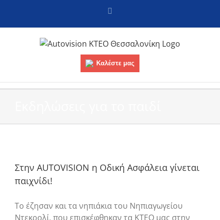
Skip
Facebook
to
content
Καλέστε μας
Εκδηλώσεις για το παιδί
Στην AUTOVISION η Οδική Ασφάλεια γίνεται
παιχνίδι!
Το έζησαν και τα νηπιάκια του Νηπιαγωγείου
Ντεκρολί, που επισκέφθηκαν τα ΚΤΕΟ μας στην