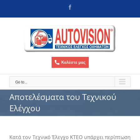
Skip
Facebook
to
content
Καλέστε μας
Go to...
Αποτελέσματα του Τεχνικού
Ελέγχου
Κατά τον Τεχνικό Έλεγχο ΚΤΕΟ υπάρχει περίπτωση