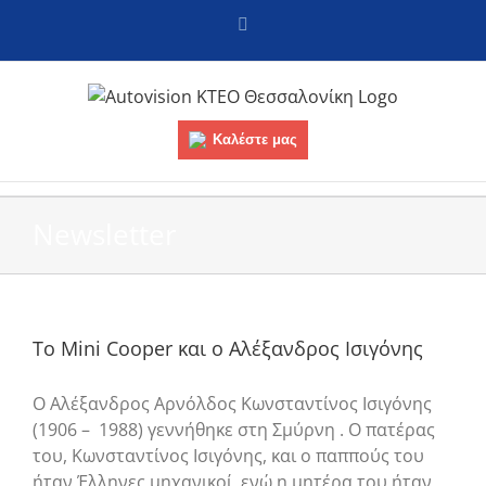
Skip
Facebook
to
content
Καλέστε μας
Newsletter
Το Mini Cooper και ο Αλέξανδρος Ισιγόνης
Ο Αλέξανδρος Αρνόλδος Κωνσταντίνος Ισιγόνης
(1906 – 1988) γεννήθηκε στη Σμύρνη . Ο πατέρας
του, Κωνσταντίνος Ισιγόνης, και ο παππούς του
ήταν Έλληνες μηχανικοί, ενώ η μητέρα του ήταν