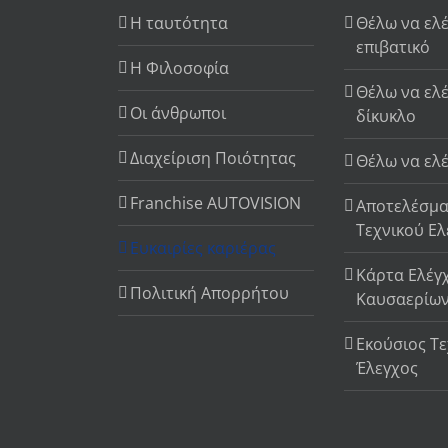
Η ταυτότητα
Θέλω να ελ
επιβατικό
Η Φιλοσοφία
Θέλω να ελ
Οι άνθρωποι
δίκυκλο
Διαχείριση Ποιότητας
Θέλω να ελέ
Franchise AUTOVISION
Αποτελέσμα
Τεχνικού Ε
Ευκαιρίες καριέρας
Κάρτα Ελέγ
Πολιτική Απορρήτου
Καυσαερίω
Εκούσιος Τε
Έλεγχος