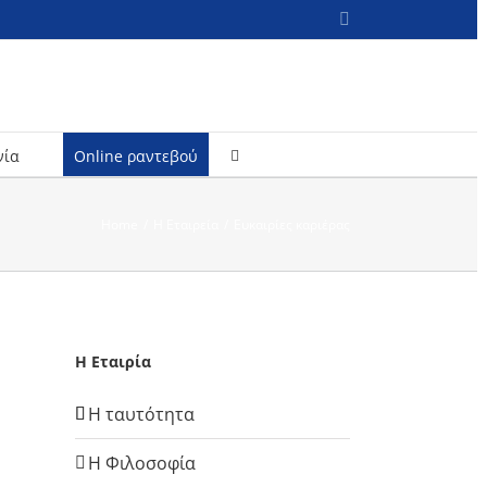
Facebook
νία
Online ραντεβού
Home
/
Η Εταιρεία
/
Ευκαιρίες καριέρας
Η Εταιρία
Η ταυτότητα
Η Φιλοσοφία