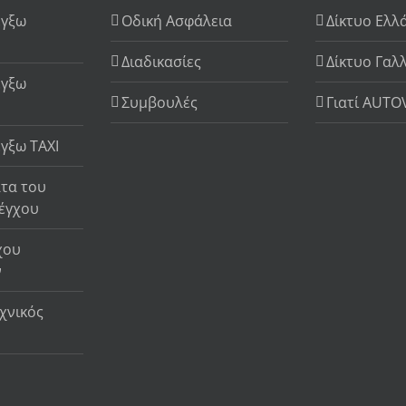
έγξω
Οδική Ασφάλεια
Δίκτυο Ελλ
Διαδικασίες
Δίκτυο Γαλ
έγξω
Συμβουλές
Γιατί AUTO
γξω TAXI
τα του
λέγχου
χου
ν
χνικός