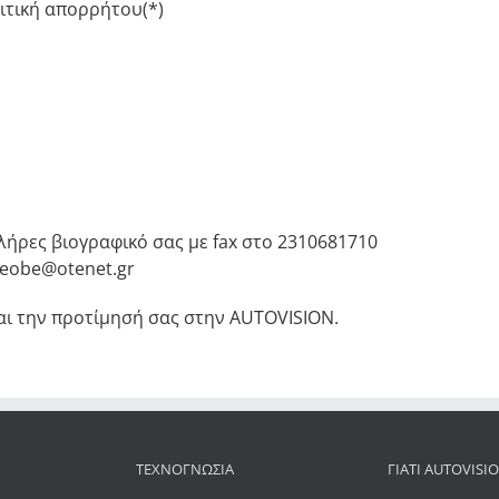
ιτική απορρήτου(*)
λήρες βιογραφικό σας με fax στο 2310681710
teobe@otenet.gr
αι την προτίμησή σας στην AUTOVISION.
ΤΕΧΝΟΓΝΩΣΊΑ
ΓΙΆΤΙ AUTOVISI