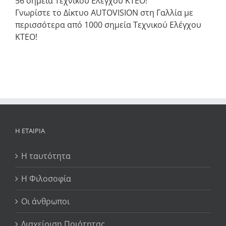
56 σημεία Τεχνικού Ελέγχου ΚΤΕΟ!
Γνωρίστε το Δίκτυο AUTOVISION στη Γαλλία με
περισσότερα από 1000 σημεία Τεχνικού Ελέγχου
ΚΤΕΟ!
Η ΕΤΑΙΡΊΑ
Η ταυτότητα
Η Φιλοσοφία
Οι άνθρωποι
Διαχείριση Ποιότητας