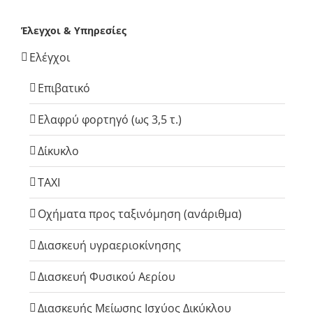
Έλεγχοι & Υπηρεσίες
Ελέγχοι
Επιβατικό
Ελαφρύ φορτηγό (ως 3,5 τ.)
Δίκυκλο
TAXI
Οχήματα προς ταξινόμηση (ανάριθμα)
Διασκευή υγραεριοκίνησης
Διασκευή Φυσικού Αερίου
Διασκευής Μείωσης Ισχύος Δικύκλου